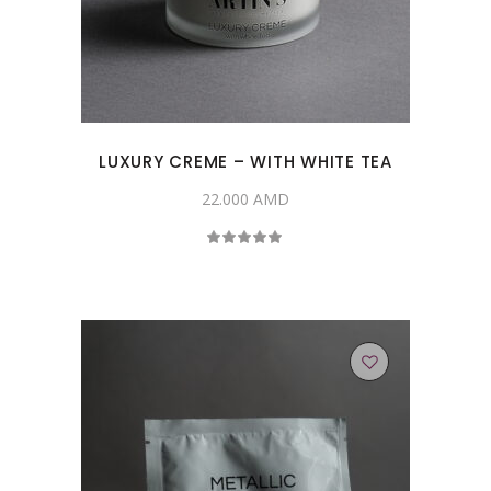
LUXURY CREME – WITH WHITE TEA
22.000
AMD
Rated
5.00
out
of 5