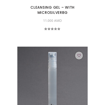
CLEANSING GEL – WITH
MICROSILVERBG
11.000
AMD
Rated
5.00
out
of 5