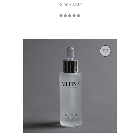
18.000
AMD
Rated
5.00
out
of 5