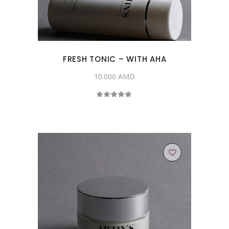
FRESH TONIC – WITH AHA
10.000
AMD
Rated
5.00
out
of 5