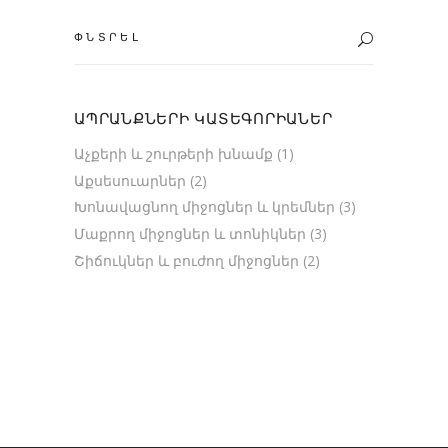
Search
for:
ԱՊՐԱՆՔՆԵՐԻ ԿԱՏԵԳՈՐԻԱՆԵՐ
Աչքերի և շուրթերի խնամք
(1)
Աքսեսուարներ
(2)
Խոնավացնող միջոցներ և կրեմներ
(3)
Մաքրող միջոցներ և տոնիկներ
(3)
Շիճուկներ և բուժող միջոցներ
(2)