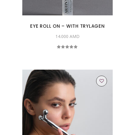
EYE ROLL ON – WITH TRYLAGEN
14.000
AMD
Rated
5.00
out
of 5